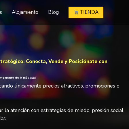
s
Alojamiento
Blog
TIENDA
tratégico: Conecta, Vende y Posiciónate con
 momento de ir más allá
cando únicamente precios atractivos, promociones o
la atención con estrategias de miedo, presión social
as.