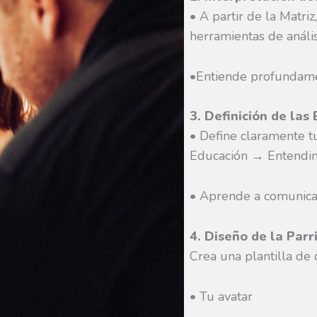
• A partir de la Matriz
herramientas de anális
•Entiende profundame
3. Definición de las
• Define claramente t
Educación → Entendim
• Aprende a comunicar
4. Diseño de la Parr
Crea una plantilla de
• Tu avatar