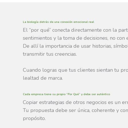
La biología detrás de una conexión emocional real
El “por qué” conecta directamente con la part
sentimientos y la toma de decisiones, no con e
De allí la importancia de usar historias, símb
transmitir tus creencias.
Cuando logras que tus clientes sientan tu pro
lealtad de marca.
Cada empresa tiene su propio “Por Qué” y debe ser auténtico
Copiar estrategias de otros negocios es un err
Tu propuesta debe ser única, coherente y con
propósito.